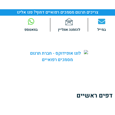
צריכים תרגום מסמכים רפואיים דחוף? פנו אלינו
במייל
להזמנה אונליין
בוואטספ
באופידוקס אנו מספקים
שירותי תרגום מקצועיים
ומהימנים של
מגוון רחב של מסמכים רפואיים.
צוות המומחים שלנו כולל
בוגרי לימודי רפואה
הבקיאים היטב
בטרמינולוגיה ובשפה הרפואית בתחומי הרפואה השונים.
דפים ראשיים
אודותינו
הזמנת תרגום מסמכים רפואיים