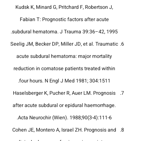
Kudsk K, Minard G, Pritchard F, Robertson J,
Fabian T: Prognostic factors after acute
subdural hematoma. J Trauma 39:36–42, 1995.
Seelig JM, Becker DP, Miller JD, et al. Traumatic
acute subdural hematoma: major mortality
reduction in comatose patients treated within
four hours. N Engl J Med 1981; 304:1511.
Haselsberger K, Pucher R, Auer LM. Prognosis
after acute subdural or epidural haemorrhage.
Acta Neurochir (Wien). 1988;90(3-4):111-6.
Cohen JE, Montero A, Israel ZH. Prognosis and