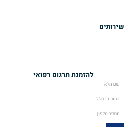
כתבות ומאמרים
צרו קשר
שירותים
תרגום מסמכים רפואיים
תרגום מאמרים ופרסומים רפואיים
תרגום הוראות של עלוני תרופות
שירותי מידענות רפואית
להזמנת תרגום רפואי