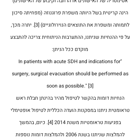
אסימטריה של האישונים או הרחבה וקיבוע של האישונים)
הינה קריטית בשל היותה משפרת פרוגנוזה (מפחיתה סיכון
לתמותה ומשפרת את התוצאים הנוירולוגיים) [3]. יתרה מכך,
על פי ההנחיות שניתנו, ההתערבות הניתוחית צריכה להתבצע
מוקדם ככל הניתן:
"In patients with acute SDH and indications for
surgery, surgical evacuation should be performed as
soon as possible." [3]
הנחיות דומות בהקשר לטיפול מהיר בהינתן חבלת ראש
טראומטית ניתנו במסקנות הועדה הכללית לטיפול אופטימלי
בפגיעות טראומטיות משנת 2014 [4]. כיום, בהמשך
להמלצות שניתנו בשנת 2006 ולהמלצות דומות נוספות