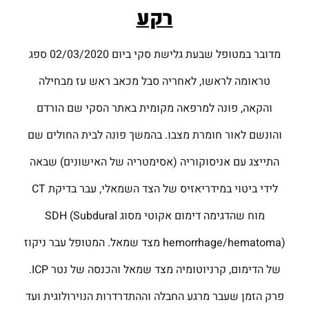
רקע
מדובר במטופל שבעת גלישת סקי ביום 02/03/2020 ספג
טראומה לראשו, לאחריה סבל מכאב ראש עז מבחילה
והקאה, פונה למרפאה מקומית באתר הסקי שם הורדם
והונשם לאור חומרת מצבו. בהמשך פונה לבית החולים שם
התייצג עם אניסוקוריה (אסימטריה של האישונים) שבאה
לידי ביטוי במידריאזיס של הצד השמאלי, עבר בדיקת CT
מוח שהדגימה דימום אקוטי מסוג SDH (Subdural
hemorrhage/hematoma) מצד שמאל. המטופל עבר ניקוז
של הדימום, קרניוטומיה מצד שמאל והכנסה של נטר ICP.
פרק הזמן שעבר מרגע החבלה וההתדרדרות הנוירולוגית ועד