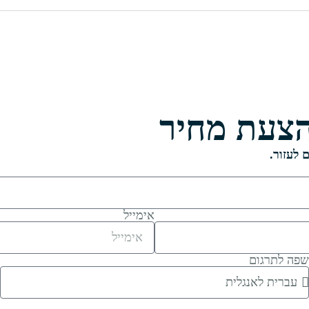
צעת מחיר​
 לעזור.
אימייל
פה לתרגום
מ