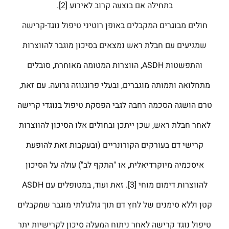
בתחילה אם בוצעה קרוב לאירוע [2].
חולים מבוגרים המקבלים באופן רוטיני טיפול נוגד-קרישה
שמגיעים עם חבלת ראש נמצאים בסיכון מוגבר להווצרות
והתפשטות ASDH, הווצרות המטומה מאוחרת, סובלים
מתחלואה ותמותה מוגברים, ובעלי פרוגנוזה גרועה. עם זאת,
טרם הושגה הסכמה רחבה לגבי הפסקת טיפול בנוגדי קרישה
לאחר חבלת ראש, שכן ייתכן ובחולים אלו הסיכון להווצרות
קרישי דם בעורקים הקורונריים (ובעקבות זאת להופעת
איסכמיה מיוקרדיאלית, או "התקף לב") עולה על הסיכון
להווצרות דימום מוחי [3]. זאת ועוד, במטופלים עם ASDH
קטן וללא סימנים של לחץ דם תוך גולגולתי מוגבר שמקבלים
טיפול נוגד קרישה לאחר ניתוח המעלה סיכון לקרישיות יתר