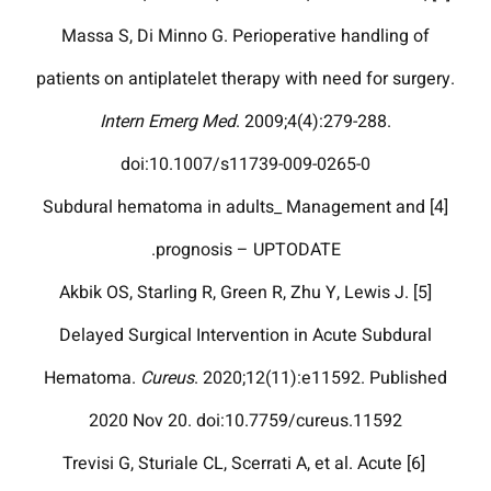
Massa S, Di Minno G. Perioperative handling of
patients on antiplatelet therapy with need for surgery.
Intern Emerg Med
. 2009;4(4):279-288.
doi:10.1007/s11739-009-0265-0
[4] Subdural hematoma in adults_ Management and
prognosis – UPTODATE.
[5] Akbik OS, Starling R, Green R, Zhu Y, Lewis J.
Delayed Surgical Intervention in Acute Subdural
Hematoma.
Cureus
. 2020;12(11):e11592. Published
2020 Nov 20. doi:10.7759/cureus.11592
[6] Trevisi G, Sturiale CL, Scerrati A, et al. Acute