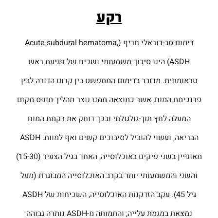
רקע
דימום סב-דוראלי חריף (Acute subdural hematoma,
ASDH) הינו סיבוך משמעותי ושכיח של פגיעת ראש
טראומתית. מדובר בדימום המתפשט בין קרום הדורה לבין
פרנכימת המוח, אשר כתוצאה ממנו נוצר תהליך תופס מקום
המעלה לחץ תוך-גולגולתי ובכך דוחק את רקמת המוח
הבריאה, ועשוי להוביל לסיבוכים קשים ואף למוות. ASDH
מאופיין בשני פיקים באוכלוסייה, האחד בגיל הצעיר (15-30)
והשני והמשמעותי יותר בקרב האוכלוסייה המבוגרת (מעל
גיל 45). עקב הזדקנות האוכלוסייה, השכיחות של ASDH
נמצאת במגמת עלייה, והתמותה מ-ASDH נותרה גבוהה