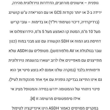
גופנית – אישונים מורחבים, הדרדרות נוירולוגית מהירה,
ירידה ב-2 או יותר נקודות GCS או עם הטריאדה ע"ש קושינג
(ברדיקרדיה, דיכוי נשימתי ויל"ד) או בדימות – עובי קריש
מעל 10 מ"מ, הסטת קו האמצע מעל 5 מ"מ, הידרוצפלוס או
דחיסת גזע המוח או SDH הקשורה עם נגע מבני במוח (כגון
שבר בגולגולת או AV מלפורמשן). מטופלים עם ASDH שלא
מתייצגים עם מאפיינים אלו לרוב ישארו בהשגחה נוירולוגית
ודימותית בלבד (במקרה שלנו אמנם לא בוצע סיטי אך הוא
גם אינו התייצג בבדיקה גופנית עם אף אחד מהנקודות לעיל).
פינוי ניתוחי של ההמטומה ידרש במידה והמטופל מציג אי
אילו סימפטומים מרשימה זו [4].
במקרים מסוימים כאמור ASDH הינו אינדיקציה לטיפול