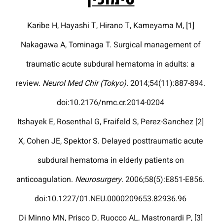
[1] Karibe H, Hayashi T, Hirano T, Kameyama M,
Nakagawa A, Tominaga T. Surgical management of
traumatic acute subdural hematoma in adults: a
review.
Neurol Med Chir (Tokyo).
2014;54(11):887-894.
doi:10.2176/nmc.cr.2014-0204
[2] Itshayek E, Rosenthal G, Fraifeld S, Perez-Sanchez
X, Cohen JE, Spektor S. Delayed posttraumatic acute
subdural hematoma in elderly patients on
anticoagulation.
Neurosurgery
. 2006;58(5):E851-E856.
doi:10.1227/01.NEU.0000209653.82936.96
[3] Di Minno MN, Prisco D, Ruocco AL, Mastronardi P,