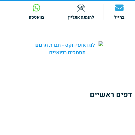
במייל
להזמנה אונליין
בוואטספ
באופידוקס אנו מספקים
שירותי תרגום מקצועיים
ומהימנים של
מגוון רחב של מסמכים רפואיים.
צוות המומחים שלנו כולל
בוגרי לימודי רפואה
הבקיאים היטב
בטרמינולוגיה ובשפה הרפואית בתחומי הרפואה השונים.
דפים ראשיים
אודותינו
הזמנת תרגום מסמכים רפואיים
כתבות ומאמרים
צרו קשר