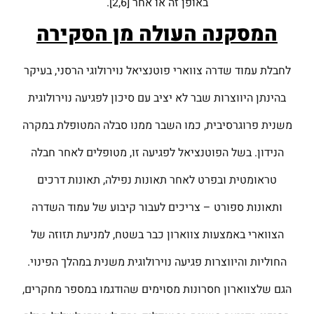
באופן זה או אחר [2,6].
המסקנה העולה מן הסקירה
לחבלת עמוד שדרה צווארי פוטנציאל נוירולוגי הרסני, בעיקר
בהינתן היווצרות שבר לא יציב עם סיכון לפגיעה נוירולוגית
משנית פרוגרסיבית, כמו השבר ממנו סבלה המטופלת במקרה
הנידון. בשל הפוטנציאל לפגיעה זו, מטופלים לאחר חבלה
טראומטית ובפרט לאחר תאונות נפילה, תאונות דרכים
ותאונות ספורט – צריכים לעבור קיבוע של עמוד השדרה
הצווארי באמצעות צווארון כבר בשטח, למניעת תזוזה של
החוליות והיווצרות פגיעה נוירולוגית משנית במהלך הפינוי.
הגם שלצווארון חסרונות מסוימים שהודגמו במספר מחקרים,