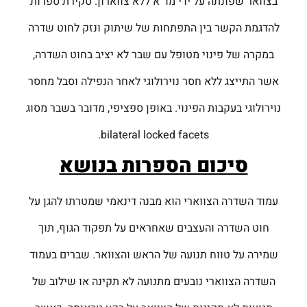
בצוואר שפונתה על ידי מד״א ללא צווארון. סקירת ספרות
להדגמת הקשר בין התפתחות של שיתוק ונזק לחוט שדרה
במקרה של פינוי מטופל עם שבר לא יציב בחוט השדרה,
אשר התייצג ללא חסר נוירולוגי לאחר הנפילה וסבל מחסר
נוירולוגי בעקבות הפינוי. באופן ספציפי, מדובר בשבר מסוג
bilateral locked facets.
סיכום הספרות בנושא
עמוד השדרה הצווארי הוא מבנה דינאמי שמטרתו להגן על
חוט השדרה והעצבים שאחראים על תפקוד הגוף, תוך
שמירה על טווח תנועה של הראש והצוואר. שברים בעמוד
השדרה הצווארי נובעים מתנועה לא תקינה או שילוב של