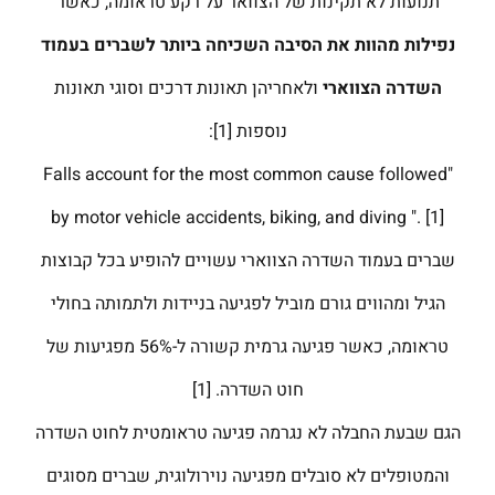
תנועות לא תקינות של הצוואר על רקע טראומה, כאשר
נפילות מהוות את הסיבה השכיחה ביותר לשברים
בעמוד
השדרה הצווארי
ולאחריהן תאונות דרכים וסוגי תאונות
נוספות [1]:
"Falls account for the most common cause followed
by motor vehicle accidents, biking, and diving ". [1]
שברים בעמוד השדרה הצווארי עשויים להופיע בכל קבוצות
הגיל ומהווים גורם מוביל לפגיעה בניידות ולתמותה בחולי
טראומה, כאשר פגיעה גרמית קשורה ל-56% מפגיעות של
חוט השדרה. [1]
הגם שבעת החבלה לא נגרמה פגיעה טראומטית לחוט השדרה
והמטופלים לא סובלים מפגיעה נוירולוגית, שברים מסוגים