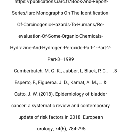
https://publications.iarc.fr/Book-And-Report-
Series/Iarc-Monographs-On-The-Identification-
Of-Carcinogenic-Hazards-To-Humans/Re-
evaluation-Of-Some-Organic-Chemicals-
Hydrazine-And-Hydrogen-Peroxide-Part-1-Part-2-
Part-3–1999
Cumberbatch, M. G. K., Jubber, I., Black, P. C.,
Esperto, F., Figueroa, J. D., Kamat, A. M., … &
Catto, J. W. (2018). Epidemiology of bladder
cancer: a systematic review and contemporary
update of risk factors in 2018. European
urology, 74(6), 784-795.‏