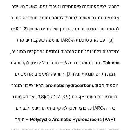
להביא לסימפטומים סיסטמיים ונוירולוגיים, כאשר חשיפה
אקוטית חמורה עשויה להוביל לקומה ומוות. חומר זה קושר
למספר סוגי סרטן, וביניהם סרטן שלפוחית השתן (HR 1.2)
[3]. עם זאת, סוכנות ה-IARC פרסמה שעקב חשיפות
נסיבתיות בלתי נמנעות לחומרים נוספים במחקרים מסוג זה,
Toluene
סווג כחומר בדרגה 3 – חומר שלא ניתן לקבוע את
רמת הקרצינוגניות שלו [7]. חשיפה לממסים ארומטיים
נוספים מסוג
aromatic hydrocarbons
, הראו סיכון מוגבר
לשלפוחית השתן אף הם (OR 1.2-.3.9)[3,8], אך לא סווגו
בידי ה-IARC כקבוצה ולכן לא קיים מידע רשמי לגביהם.
)
PAH
(
Polycyclic Aromatic Hydrocarbons
– חומר