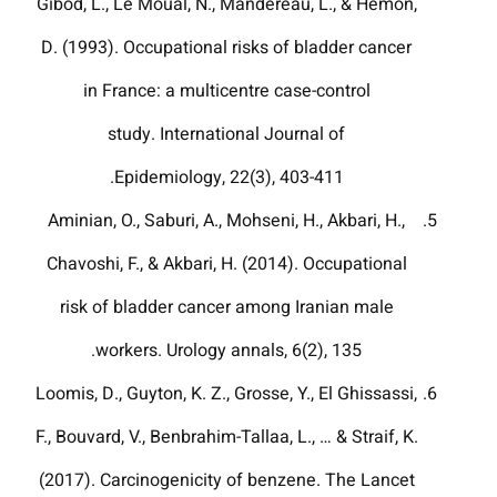
Gibod, L., Le Moual, N., Mandereau, L., & Hemon,
D. (1993). Occupational risks of bladder cancer
in France: a multicentre case-control
study. International Journal of
Epidemiology, 22(3), 403-411.‏
Aminian, O., Saburi, A., Mohseni, H., Akbari, H.,
Chavoshi, F., & Akbari, H. (2014). Occupational
risk of bladder cancer among Iranian male
workers. Urology annals, 6(2), 135.
Loomis, D., Guyton, K. Z., Grosse, Y., El Ghissassi,
F., Bouvard, V., Benbrahim-Tallaa, L., … & Straif, K.
(2017). Carcinogenicity of benzene. The Lancet