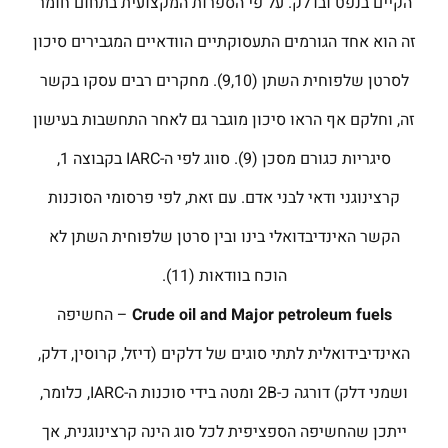
הקיים בנפט ובדלק. על פי הספרות המקצועית בתחום חומר
זה הוא אחד הגורמים התעסוקתיים הוודאיים המגבירים סיכון
לסרטן שלפוחית השתן (9,10). מחקרים רבים עסקו בקשר
זה, וחלקם אף הראו סיכון מוגבר גם לאחר התחשבות בעישון
סיגריות כגורם מסכן (9). סווג לפי ה-IARC בקבוצה 1,
קרצינוגני ודאי לבני אדם. עם זאת, לפי פרסומי הסוכנות
הקשר האינדיבדואלי בינו ובין סרטן שלפוחית השתן לא
הוכח בוודאות (11).
Crude oil and Major petroleum fuels
– החשיפה
האינדיבידואלית לתתי סוגים של דלקים (דיזל, קרוסין, דלק,
ושמני דלק) דורגה כ-2B ומטה בידי סוכנות ה-IARC, כלומר,
ייתכן שהחשיפה הספציפית לכל סוג הינה קרצינוגנית, אך