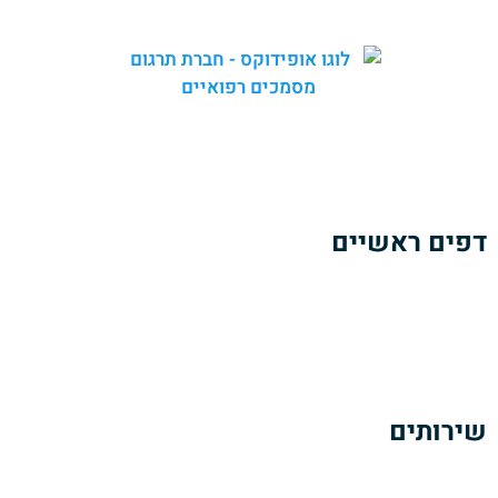
באופידוקס אנו מספקים
שירותי תרגום מקצועיים
ומהימנים של
מגוון רחב של מסמכים רפואיים.
צוות המומחים שלנו כולל
בוגרי לימודי רפואה
הבקיאים היטב
בטרמינולוגיה ובשפה הרפואית בתחומי הרפואה השונים.
דפים ראשיים
אודותינו
הזמנת תרגום מסמכים רפואיים
כתבות ומאמרים
צרו קשר
שירותים
תרגום מסמכים רפואיים
תרגום מאמרים ופרסומים רפואיים