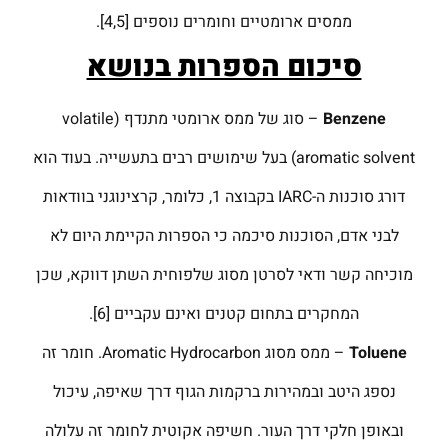
ממסים ארומטיים וחומרים נוספים [4,5].
סיכום הספרות בנושא
Benzene
– סוג של ממס ארומטי מתנדף (volatile
aromatic solvent) בעל שימושים רבים בתעשייה. בעוד הוא
דורג סוכנות ה-IARC בקבוצה 1, כלומר, קרצינוגני בוודאות
לבני אדם, הסוכנות סיכמה כי הספרות הקיימת היום לא
מוכיחה קשר ודאי לסרטן מסוג שלפוחית השתן דווקא, שכן
המחקרים בתחום קטנים ואינם עקביים [6].
Toluene
– ממס מסוג Aromatic Hydrocarbon. חומר זה
נספג היטב ובמהירות ברקמות הגוף דרך שאיפה, עיכול
ובאופן חלקי דרך העור. חשיפה אקוטית לחומר זה עלולה