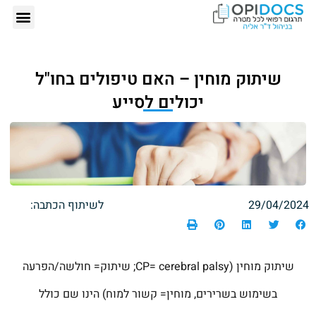
אודותינו – ד"ר
תרגום רפ
הזמנת תרגום רפ
כתבות 
שיתוק מוחין – האם טיפולים בחו"ל
יכולים לסייע
29/04/2024
לשיתוף הכתבה:
שיתוק מוחין (CP= cerebral palsy; שיתוק= חולשה/הפרעה
בשימוש בשרירים, מוחין= קשור למוח) הינו שם כולל