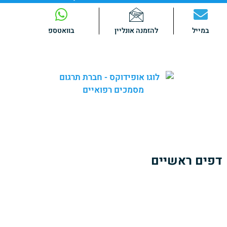
במייל
להזמנה אונליין
בוואטספ
באופידוקס אנו מספקים
שירותי תרגום מקצועיים
ומהימנים של
מגוון רחב של מסמכים רפואיים.
צוות המומחים שלנו כולל
בוגרי לימודי רפואה
הבקיאים היטב
בטרמינולוגיה ובשפה הרפואית בתחומי הרפואה השונים.
דפים ראשיים
אודותינו
הזמנת תרגום מסמכים רפואיים
כתבות ומאמרים
צרו קשר