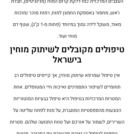
העצבים המרכזית כמו דלקת קרום המוח (מנינגיטיס), חבלת
ראש, מחסור באספקת החמצן למוח, רמות סוכר נמוכות
מאוד, משקל לידה נמוך במיוחד (פחות מ-1 ק"ג), שטף דם
מוחי ועוד.
טיפולים מקובלים לשיתוק מוחין
בישראל
אין טיפול שמרפא שיתוק מוחין, אך קיימים טיפולים רב
תחומיים לשיפור התסמינים ואיכות חיי המטופלים. אחת
המטרות המרכזיות בטיפול היא טיפול בבעיות המוטוריות
הנובעות מהספסטיות המוגברת, על מנת לפתח שליטה על
השרירים, לשמור על אורכם ועל טווח התנועה שלהם. מטרות
נוספות לטיפול הן יצירת תקשורת עם הסביבה, מניעת