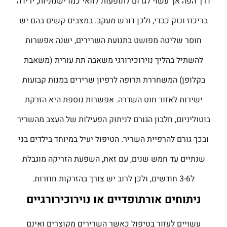
דרך הפה אך עשוי לגרום לתופעות לוואי כמו ישנוניות, ירידה
בריכוז ונזק כבדי, ולכן דורש מעקב. במצבים קשים בהם יש
חוסר שליטה מפושט בתנועת השרירים, ישנה אפשרות
להשתיל בהליך נוירוכירורגי משאבה תת עורית (משאבת
בקלופן) המשחררת תרופה לרפיון שרירים במנות קבועות
ישירות לאזור חוט השדרה. אפשרות נוספת היא הזרקת
בוטוליניום, חלבון הגורם לניתוק הפעילות של העצב מהשריר
ובכך גורם להרפיית השריר. הטיפול יעיל במיוחד בילדים בני
שנתיים עד חמש שנים, עם זאת, השפעת הזריקה מוגבלת
ל3-6 חודשים, ולכן לרוב יש צורך בהזרקות חוזרות.
ניתוחים אורתופדיים או נוירוכירורגיים
עשויים לעזור בטיפול כאשר השרירים מקוצרים ואינם