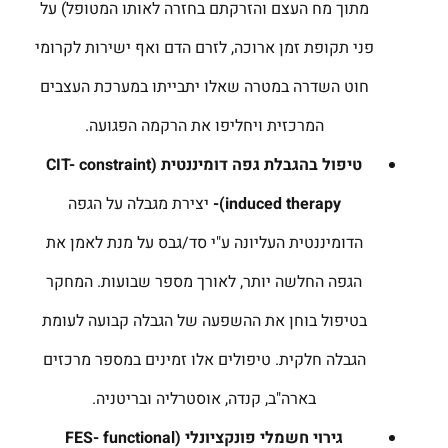
מתוך מח העצם והזרקתם בחזרה לאותו המטופל) על
פני תקופת זמן ארוכה, לזרם הדם ואף ישירות לקרומי
חוט השדרה במטרה שאלו יתבייתו במערכת העצבים
המרכזית ויחליפו את הרקמה הפגועה.
טיפול בהגבלת גפה דומיננטית (
CIT- constraint
induced therapy
)-
יצירת מגבלה על הגפה
הדומיננטית העליונה ע"י סד/גבס על מנת לאמן את
הגפה החלשה יותר, לאורך מספר שבועות. המחקר
בטיפול בוחן את ההשפעה של הגבלה קבועה לעומת
הגבלה חלקית. טיפולים אלו זמינים במספר מרכזים
בארה"ב, קנדה, אוסטרליה ובריטניה.
גירוי חשמלי פונקציונלי
(
FES- functional