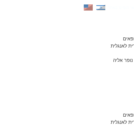
ו הזמינו באתר
Service@opidocs.co.il
פאים
ת לאנגלית
נופר אליה
פאים
ת לאנגלית