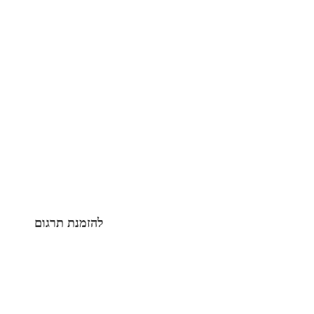
050-999-0461
הפלך 7 תל אביב
להזמנת תרגום