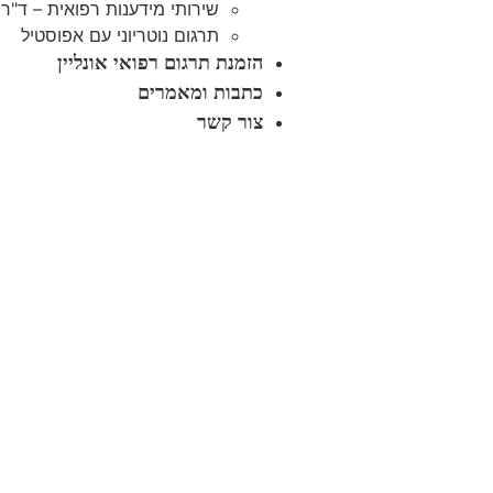
שירותי מידענות רפואית – ד"ר 
תרגום נוטריוני עם אפוסטיל
הזמנת תרגום רפואי אונליין
כתבות ומאמרים
צור קשר
זקוקים לסיכום חומר רפואי?
שירותי סיכו
רפואי ממוח
באופידוקס אנו מספקים
שירותי סיכום
נוספים כגון תרגום מסמכים רפואיים, מ
מציעים פתרונות מקצועיים ומהימנים 