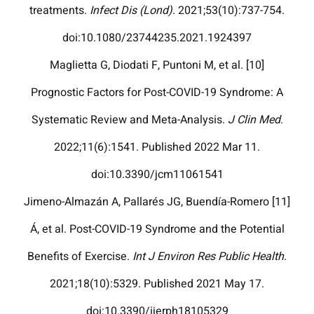
treatments.
Infect Dis (Lond)
. 2021;53(10):737-754.
doi:10.1080/23744235.2021.1924397
[10] Maglietta G, Diodati F, Puntoni M, et al.
Prognostic Factors for Post-COVID-19 Syndrome: A
Systematic Review and Meta-Analysis.
J Clin Med
.
2022;11(6):1541. Published 2022 Mar 11.
doi:10.3390/jcm11061541
[11] Jimeno-Almazán A, Pallarés JG, Buendía-Romero
Á, et al. Post-COVID-19 Syndrome and the Potential
Benefits of Exercise.
Int J Environ Res Public Health
.
2021;18(10):5329. Published 2021 May 17.
doi:10.3390/ijerph18105329