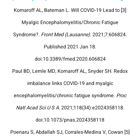
[3] Komaroff AL, Bateman L. Will COVID-19 Lead to
Myalgic Encephalomyelitis/Chronic Fatigue
Syndrome?.
Front Med (Lausanne)
. 2021;7:606824.
Published 2021 Jan 18.
doi:10.3389/fmed.2020.606824
Paul BD, Lemle MD, Komaroff AL, Snyder SH. Redox
imbalance links COVID-19 and myalgic
encephalomyelitis/chronic fatigue syndrome.
Proc
Natl Acad Sci U S A
. 2021;118(34):e2024358118.
doi:10.1073/pnas.2024358118
[5] Poenaru S, Abdallah SJ, Corrales-Medina V, Cowan