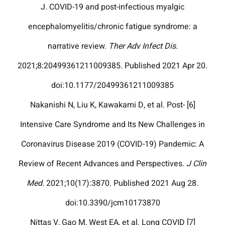
J. COVID-19 and post-infectious myalgic
encephalomyelitis/chronic fatigue syndrome: a
narrative review.
Ther Adv Infect Dis
.
2021;8:20499361211009385. Published 2021 Apr 20.
doi:10.1177/20499361211009385
[6] Nakanishi N, Liu K, Kawakami D, et al. Post-
Intensive Care Syndrome and Its New Challenges in
Coronavirus Disease 2019 (COVID-19) Pandemic: A
Review of Recent Advances and Perspectives.
J Clin
Med
. 2021;10(17):3870. Published 2021 Aug 28.
doi:10.3390/jcm10173870
[7] Nittas V, Gao M, West EA, et al. Long COVID