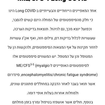
אחד המאפיינים הייחודיים והבעייתיים ב-Long COVID הינו
כי חלק מהסימפטומים של המחלה הינם קשים להסבר,
וכפועל יוצא מכך, גם לניהול. תוצאות בדיקות הערכה,
שעשויות לכלול בדיקות דם, צילום חזה, ואף אק"ג עשויות
לחזור תקינות על אף המצאות הסימפטומים, ולהקשות הן על
המטופל והן על המטפל. יש המשווים סימפטומים אלו
3-5
לסימפטומים האופיינים ל-ME/CFS
(myalgic
encephalomyelitis/chronic fatigue syndrome), סינדרום
אשר תואר בעבר לאחר הדבקה במחוללים פתוגנים שונים,
ולמחלות אחרות בעלות אופי דומה.
בנוסף, חולים אשר אושפזו בטיפול נמרץ בזמן מחלתם