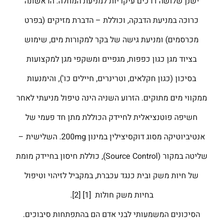
ישנן שלושה דרכים עיקריות למניעת המחלה. הראשונה
כרוכה במניעת הדבקה, וכוללת – הדברת מזיקים (בפרט
מכרסמים) ומניעת גישה של בקר למקורות מים, שימוש
בציוד מגן כגון כפפות, מגפיים ומשקפי מגן למקצועות
בסיכון (כגון חקלאים, וטרינרים, חיילים כו'), והימנעות
ממקווי מים מתוקים. הזרוע השניה הינה טיפול מניעתי לאחר
חשיפה פוטנציאלית לחיידק הכוללת מתן חד פעמי של
אנטיביוטיקה מסוג דוקסיצילין במינון 200mg. השלישית –
שליטה במקור (Source Control), כוללת חיסון בחיידק מומת
של חיות משק ובית כנגד עכברת, במקביל לזיהוי וטיפול
בחיות משק חולות [1] [2].
הסיכונים המשמעותי לבני אדם הם בהתפתחות סיבוכים.