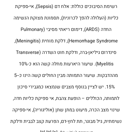
רשימת הסיבוכים כוללת: אלח דם (Sepsis), אי-ספיקת
כליות (העלולה להפך לכרונית), תסמונת מצוקת הנשימה
החדה (ARDS), דימום ריאתי מסיבי (Pulmonary
Hemorrhage Syndrome), דלקת מוחית (Meningitis),
סינדרום גיליאן-ברה, ודלקת חוט השדרה (Transverse
Myelitis). שיעור היארעות מחלה קשה הוא כ-10%
מההדבקות. שיעור התמותה מבין החולים קשה הינו כ-5-
15%. יש לציין בנוסף מצבים שנמצאו כמגבירי סיכון
לתמותה, הכוללים – הופעת צהבת, אי ספיקת כליות חדה,
שינוי מצב הכרה, מיעוט במתן שתן (אוליגוריה), אי-ספיקה
נשימתית, גיל מבוגר, תת לחץ-דם, הפרעת קצב לבבית ודלקת