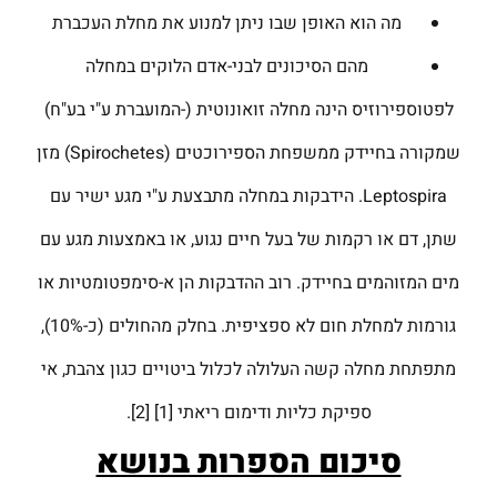
מה הוא האופן שבו ניתן למנוע את מחלת העכברת
מהם הסיכונים לבני-אדם הלוקים במחלה
לפטוספירוזיס הינה מחלה זואונוטית (-המועברת ע"י בע"ח)
שמקורה בחיידק ממשפחת הספירוכטים (Spirochetes) מזן
Leptospira. הידבקות במחלה מתבצעת ע"י מגע ישיר עם
שתן, דם או רקמות של בעל חיים נגוע, או באמצעות מגע עם
מים המזוהמים בחיידק. רוב ההדבקות הן א-סימפטומטיות או
גורמות למחלת חום לא ספציפית. בחלק מהחולים (כ-10%),
מתפתחת מחלה קשה העלולה לכלול ביטויים כגון צהבת, אי
ספיקת כליות ודימום ריאתי [1] [2].
סיכום הספרות בנושא