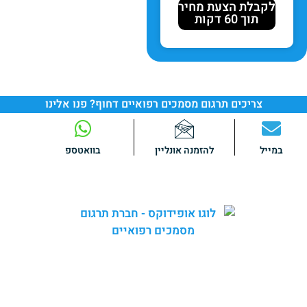
לקבלת הצעת מחיר
תוך 60 דקות
צריכים תרגום מסמכים רפואיים דחוף? פנו אלינו
במייל
להזמנה אונליין
בוואטספ
באופידוקס אנו מספקים
שירותי תרגום מקצועיים
ומהימנים של
מגוון רחב של מסמכים רפואיים.
צוות המומחים שלנו כולל
בוגרי לימודי רפואה
הבקיאים היטב
בטרמינולוגיה ובשפה הרפואית בתחומי הרפואה השונים.